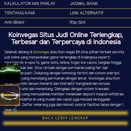
KALKULATOR MIX PARLAY
JADWAL BANK
TENTANG KAMI
LINK ALTERNATIF
Anti-Blokir
Rtp-Slot
Koinvegas Situs Judi Online Terlengkap,
Terbesar dan Terpercaya di Indonesia
Selamat datang di
Koinvegas
atau Koin vegas 88 situs pilihan terbaik pecinta
judi online yang menyediakan game terlengkap di bidangnya seperti
sportsbook, e-sports, game slots, idnlive, togel, live casino, tangkas hingga
game tembak ikan. Situs terbaik dengan permainan paling fair dan
kemenangan pasti. Didukung dengan teknologi terkini dan sistem enkripsi
terlengkap yang menunjang permainan dengan lancar. Koinvegas atau Koin
Vegas memiliki desain menarik dan interaktif menghadirkan sensasi
permainan unik dan menantang. Dilengkapi dengan sistem transaksi
terlengkap yang memudahkan member melakukan deposit maupun withdraw.
Proses pendaftaran yang mudah dan cepat juga menjadi keunggulan
Koinvegas. Daftar sekarang juga dan nikmati seluruh fasilitas hanya dengan 1
User ID.
BACA LEBIH LENGKAP