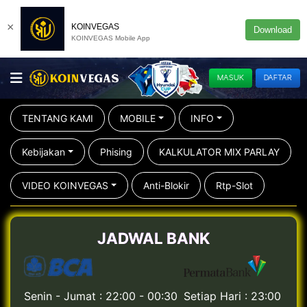
×
KOINVEGAS
Download
KOINVEGAS Mobile App
MASUK
DAFTAR
TENTANG KAMI
MOBILE
INFO
Kebijakan
Phising
KALKULATOR MIX PARLAY
VIDEO KOINVEGAS
Anti-Blokir
Rtp-Slot
JADWAL BANK
Setiap Hari : 23:00
Senin - Jumat : 22:00 - 00:30