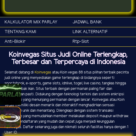
KALKULATOR MIX PARLAY
JADWAL BANK
TENTANG KAMI
LINK ALTERNATIF
Anti-Blokir
Rtp-Slot
Koinvegas Situs Judi Online Terlengkap,
Terbesar dan Terpercaya di Indonesia
Selamat datang di
Koinvegas
atau Koin vegas 88 situs pilihan terbaik pecinta
judi online yang menyediakan game terlengkap di bidangnya seperti
sportsbook, e-sports, game slots, idnlive, togel, live casino, tangkas hingga
game tembak ikan. Situs terbaik dengan permainan paling fair dan
kemenangan pasti. Didukung dengan teknologi terkini dan sistem enkripsi
terlengkap yang menunjang permainan dengan lancar. Koinvegas atau Koin
Vegas memiliki desain menarik dan interaktif menghadirkan sensasi
permainan unik dan menantang. Dilengkapi dengan sistem transaksi
terlengkap yang memudahkan member melakukan deposit maupun withdraw.
Proses pendaftaran yang mudah dan cepat juga menjadi keunggulan
Koinvegas. Daftar sekarang juga dan nikmati seluruh fasilitas hanya dengan 1
User ID.