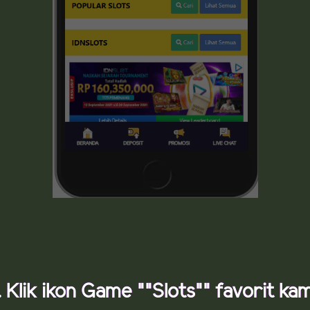
. Klik ikon Game ""Slots"" favorit ka