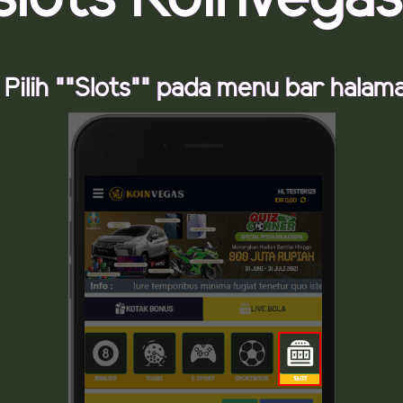
. Pilih ""Slots"" pada menu bar halam